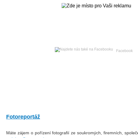
Neděle
09. srpna 2026 -
Facebook
Hlavní strana
Zpravodajství
Publicistika
Kult
Fotoreportáž
Máte zájem o pořízení fotografií ze soukromých, firemních, spole