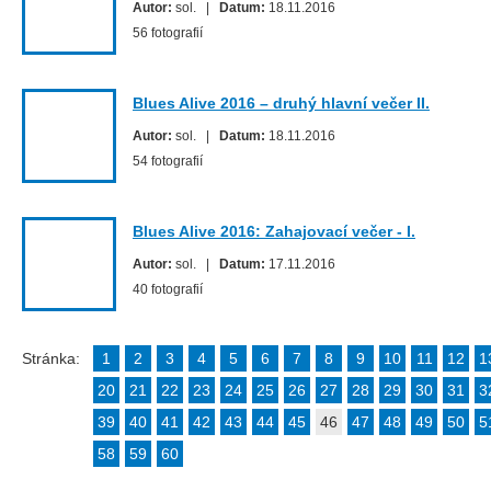
Autor:
sol. |
Datum:
18.11.2016
56 fotografií
Blues Alive 2016 – druhý hlavní večer II.
Autor:
sol. |
Datum:
18.11.2016
54 fotografií
Blues Alive 2016: Zahajovací večer - I.
Autor:
sol. |
Datum:
17.11.2016
40 fotografií
Stránka:
1
2
3
4
5
6
7
8
9
10
11
12
1
20
21
22
23
24
25
26
27
28
29
30
31
3
39
40
41
42
43
44
45
46
47
48
49
50
5
58
59
60