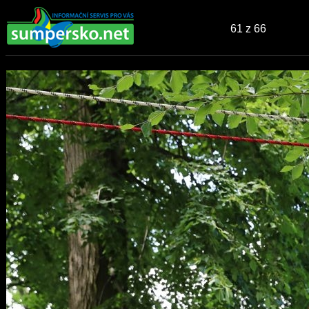
61
z 66