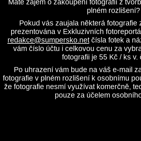
Máte zájem o zakoupení fotografií z tvo
plném rozlišení?
Pokud vás zaujala některá fotografie z
prezentována v Exkluzivních fotoreportá
redakce@sumpersko.net
čísla fotek a n
vám číslo účtu i celkovou cenu za vybr
fotografii je 55 Kč / ks v
Po uhrazení vám bude na váš e-mail za
fotografie v plném rozlišení k osobnímu pou
že fotografie nesmí využívat komerčně, te
pouze za účelem osobního 