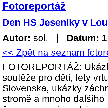
Fotoreportáž
Den HS Jeseníky v Lou
Autor:
sol. |
Datum:
1
<< Zpět na seznam fotor
FOTOREPORTÁŽ: Ukázky 
soutěže pro děti, lety vr
Slovenska, ukázky záchra
stromě a mnoho dalšího b