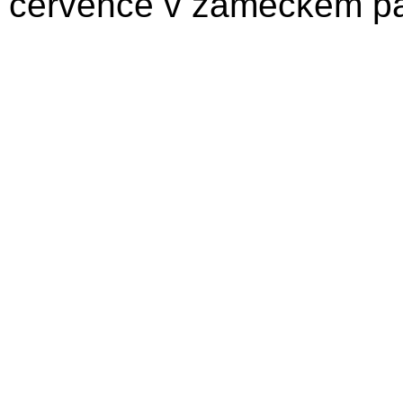
července v zámeckém pa