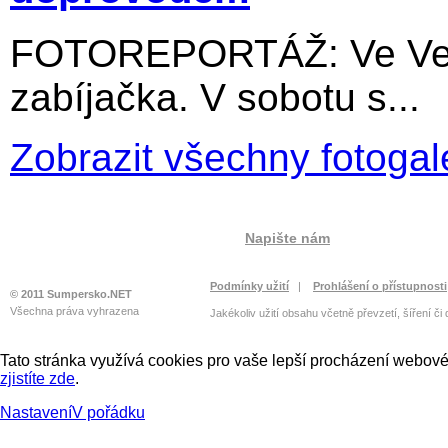
FOTOREPORTÁŽ: Ve Velký
zabíjačka. V sobotu s...
Zobrazit všechny fotogal
Napište nám
Podmínky užití
|
Prohlášení o přístupnosti
© 2011 Sumpersko.NET
Všechna práva vyhrazena
Jakékoliv užití obsahu včetně převzetí, šíření či
Tato stránka využívá cookies pro vaše lepší procházení webové 
zjistíte zde
.
Nastavení
V pořádku