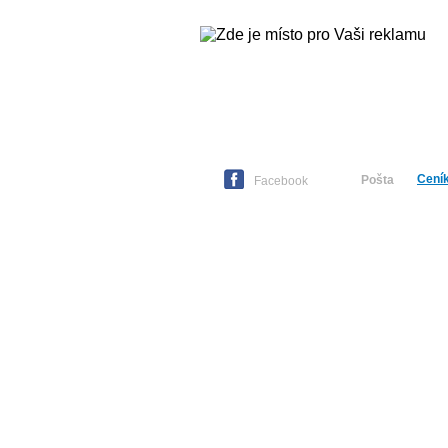
Cení
Pošta
Čtvrtek
06. srpna 2026 -
Oldřiška
Facebook
Hlavní strana
Zpravodajství
Publicistika
Kult