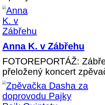
Anna K. v Zábřehu
FOTOREPORTÁŽ: Zábřežs
přeložený koncert zpěvač