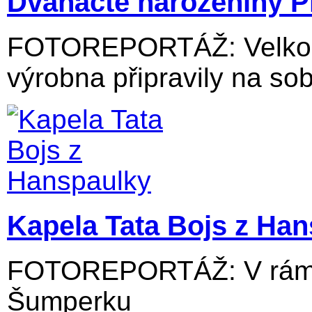
Dvanácté narozeniny P
FOTOREPORTÁŽ: Velkolos
výrobna připravily na sob
Kapela Tata Bojs z Ha
FOTOREPORTÁŽ: V rámci
Šumperku