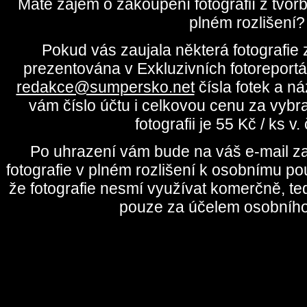
Máte zájem o zakoupení fotografií z tvo
plném rozlišení?
Pokud vás zaujala některá fotografie z
prezentována v Exkluzivních fotoreportá
redakce@sumpersko.net
čísla fotek a n
vám číslo účtu i celkovou cenu za vybr
fotografii je 55 Kč / ks v
Po uhrazení vám bude na váš e-mail za
fotografie v plném rozlišení k osobnímu pou
že fotografie nesmí využívat komerčně, te
pouze za účelem osobního 