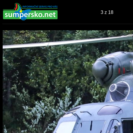
3
z 18