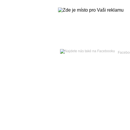
Sobota
08. srpna 2026 -
Lada
Facebo
Hlavní strana
Zpravodajství
Publicistika
Kult