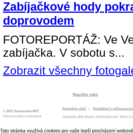
Zabíjačkové hody pokr
doprovodem
FOTOREPORTÁŽ: Ve Velký
zabíjačka. V sobotu s...
Zobrazit všechny fotogal
Napište nám
Podmínky užití
|
Prohlášení o přístupnosti
© 2011 Sumpersko.NET
Všechna práva vyhrazena
Jakékoliv užití obsahu včetně převzetí, šíření či
Tato stránka využívá cookies pro vaše lepší procházení webové 