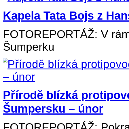
Kapela Tata Bojs z Ha
FOTOREPORTÁŽ: V rámci
Šumperku
Přírodě blízká protipo
Šumpersku – únor
FOTOREPORTÁŽ: Pokraču