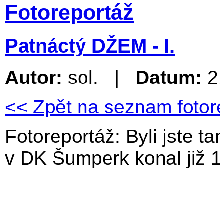
Fotoreportáž
Patnáctý DŽEM - I.
Autor:
sol. |
Datum:
2
<< Zpět na seznam fotor
Fotoreportáž: Byli jste t
v DK Šumperk konal již