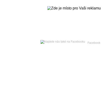
Pátek
07. srpna 2026 -
Facebook
Hlavní strana
Zpravodajství
Publicistika
Kult