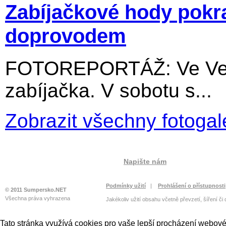
Zabíjačkové hody pokr
doprovodem
FOTOREPORTÁŽ: Ve Velký
zabíjačka. V sobotu s...
Zobrazit všechny fotogal
Napište nám
Podmínky užití
|
Prohlášení o přístupnosti
© 2011 Sumpersko.NET
Všechna práva vyhrazena
Jakékoliv užití obsahu včetně převzetí, šíření či
Tato stránka využívá cookies pro vaše lepší procházení webové 