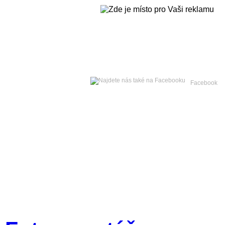
Čtvrtek
06. srpna 2026 -
Facebook
Hlavní strana
Zpravodajství
Publicistika
Kult