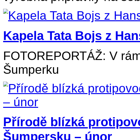
Kapela Tata Bojs z Ha
FOTOREPORTÁŽ: V rámci
Šumperku
Přírodě blízká protipo
Šumpersku – únor