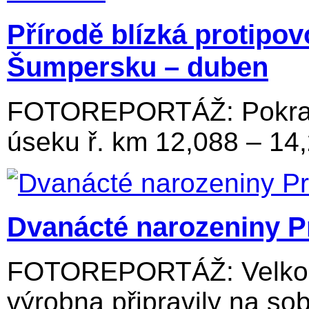
Přírodě blízká protipo
Šumpersku – duben
FOTOREPORTÁŽ: Pokraču
úseku ř. km 12,088 – 14
Dvanácté narozeniny P
FOTOREPORTÁŽ: Velkolos
výrobna připravily na sob