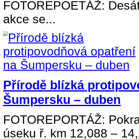
FOTOREPOETÁŽ: Desátý 
akce se...
Přírodě blízká protipo
Šumpersku – duben
FOTOREPORTÁŽ: Pokraču
úseku ř. km 12,088 – 14