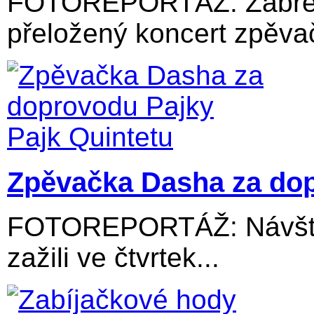
FOTOREPORTÁŽ: Zábřežs
přeložený koncert zpěvač
Zpěvačka Dasha za dop
FOTOREPORTÁŽ: Návštěv
zažili ve čtvrtek...