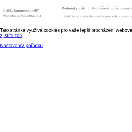
Podmínky užití
|
Prohlášení o přístupnosti
© 2011 Sumpersko.NET
Všechna práva vyhrazena
Jakékoliv užití obsahu včetně převzetí, šíření či
Tato stránka využívá cookies pro vaše lepší procházení webové 
zjistíte zde
.
Nastavení
V pořádku