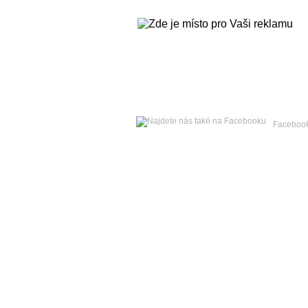
Pátek
07. srpna 2026 -
Lada
Faceboo
Hlavní strana
Zpravodajství
Publicistika
Kult