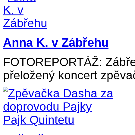
Anna K. v Zábřehu
FOTOREPORTÁŽ: Zábřežs
přeložený koncert zpěvač