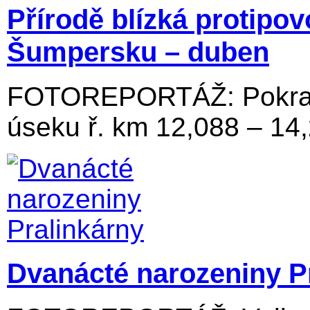
Přírodě blízká protipo
Šumpersku – duben
FOTOREPORTÁŽ: Pokraču
úseku ř. km 12,088 – 14
Dvanácté narozeniny P