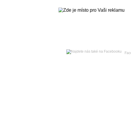
Pondělí
10. srpna 2026 -
Vavřinec
Fac
Hlavní strana
Zpravodajství
Publicistika
Kult