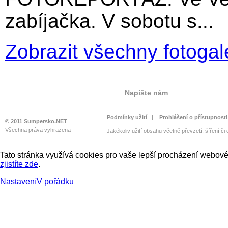
zabíjačka. V sobotu s...
Zobrazit všechny fotogal
Napište nám
Podmínky užití
|
Prohlášení o přístupnosti
© 2011 Sumpersko.NET
Všechna práva vyhrazena
Jakékoliv užití obsahu včetně převzetí, šíření či
Tato stránka využívá cookies pro vaše lepší procházení webové 
zjistíte zde
.
Nastavení
V pořádku