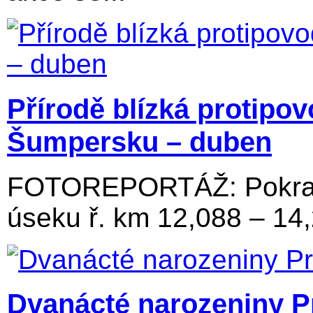
Přírodě blízká protipo
Šumpersku – duben
FOTOREPORTÁŽ: Pokraču
úseku ř. km 12,088 – 14
Dvanácté narozeniny P