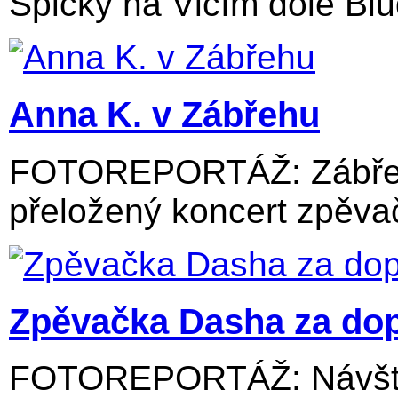
Špičky na Vlčím dole Blu
Anna K. v Zábřehu
FOTOREPORTÁŽ: Zábřežs
přeložený koncert zpěvač
Zpěvačka Dasha za dop
FOTOREPORTÁŽ: Návštěv