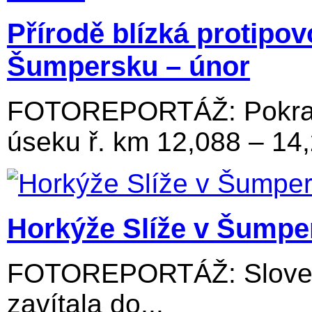
Přírodě blízká protipo
Šumpersku – únor
FOTOREPORTÁŽ: Pokraču
úseku ř. km 12,088 – 14
Horkýže Slíže v Šumpe
FOTOREPORTÁŽ: Slovens
zavítala do...