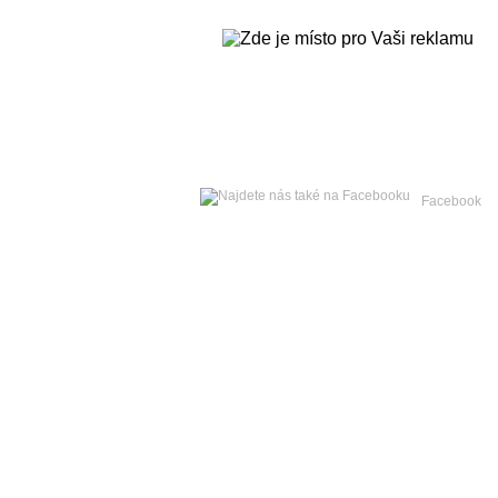
Sobota
08. srpna 2026 -
Facebook
Hlavní strana
Zpravodajství
Publicistika
Kult