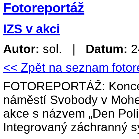
Fotoreportáž
IZS v akci
Autor:
sol. |
Datum:
2
<< Zpět na seznam fotor
FOTOREPORTÁŽ: Koncem
náměstí Svobody v Mohel
akce s názvem „Den Poli
Integrovaný záchranný sy